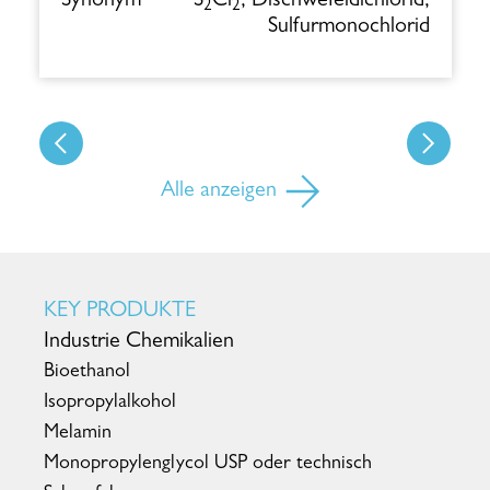
Synonym
S
Cl
, Dischwefeldichlorid,
2
2
Sulfurmonochlorid
Alle anzeigen
KEY PRODUKTE
Industrie Chemikalien
Bioethanol
Isopropylalkohol
Melamin
Monopropylenglycol USP oder technisch