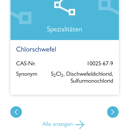
Spezialitäten
Chlorschwefel
CAS-Nr.
10025-67-9
Synonym
S
Cl
, Dischwefeldichlorid,
2
2
Sulfurmonochlorid
Alle anzeigen