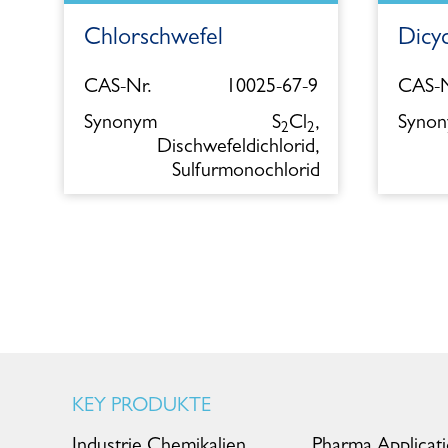
Chlorschwefel
Dicy
5
CAS-Nr.
10025-67-9
CAS-N
l
Synonym
S
Cl
,
Syno
2
2
Dischwefeldichlorid,
Sulfurmonochlorid
KEY PRODUKTE
Industrie Chemikalien
Pharma Applicat