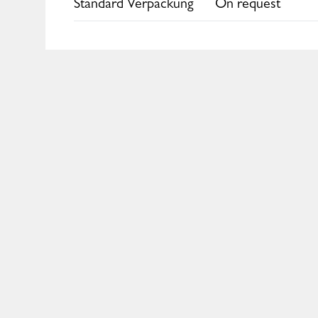
Standard Verpackung
On request
Europe