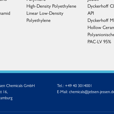
High-Density Polyethylene
Dyckerhoff C
mamid
Linear Low-Density
API
Polyethylene
Dyckerhoff 
Hollow Ceram
Polyanionisch
PAC-LV 95%
ssen Chemicals GmbH
Tel.:
+49 40 3014001
t 16,
E-Mail:
chemicals@jebsen-jessen.d
Hamburg