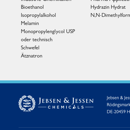
Bioethanol
Hydrazin Hydrat
Isopropylalkohol
N,N-Dimethylfor
Melamin
Monopropylenglycol USP
oder technisch
Schwefel
Ätznatron
Jebsen & Je
Rödingsmark
DE-20459 