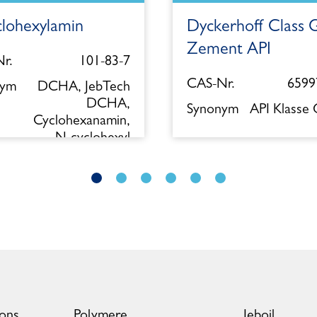
clohexylamin
Dyckerhoff Class 
Zement API
r.
101-83-7
CAS-Nr.
6599
nym
DCHA, JebTech
DCHA,
Synonym
API Klasse
Cyclohexanamin,
N-cyclohexyl
ions
Polymere
Jeboil