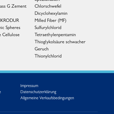
lass G Zement
Chlorschwefel
Dicyclohexylamin
MIKRODUR
Milled Fiber (MF)
ic Spheres
Sulfurylchlorid
e Cellulose
Tetraethylenpentamin
Thioglykolsäure schwacher
Geruch
Thionylchlorid
Impressum
e
Datenschutzerklärung
Allgemeine Verkaufsbedingungen