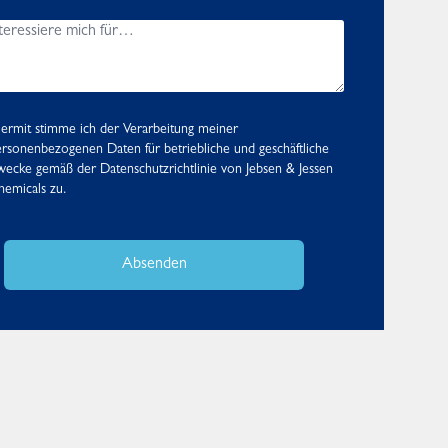
ermit stimme ich der Verarbeitung meiner
rsonenbezogenen Daten für betriebliche und geschäftliche
wecke gemäß der
Datenschutzrichtlinie
von Jebsen & Jessen
emicals zu.
Absenden