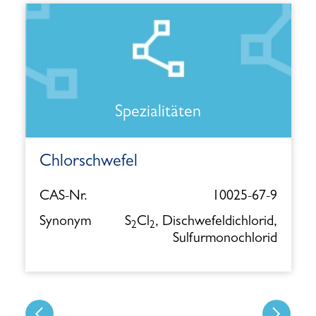
Spezialitäten
Chlorschwefel
CAS-Nr.
10025-67-9
Synonym
S
Cl
, Dischwefeldichlorid,
2
2
Sulfurmonochlorid