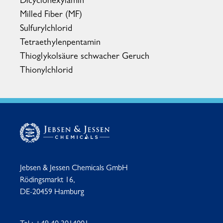
Dicyclohexylamin
Milled Fiber (MF)
Sulfurylchlorid
Tetraethylenpentamin
Thioglykolsäure schwacher Geruch
Thionylchlorid
Jebsen & Jessen Chemicals GmbH
Rödingsmarkt 16,
DE-20459 Hamburg