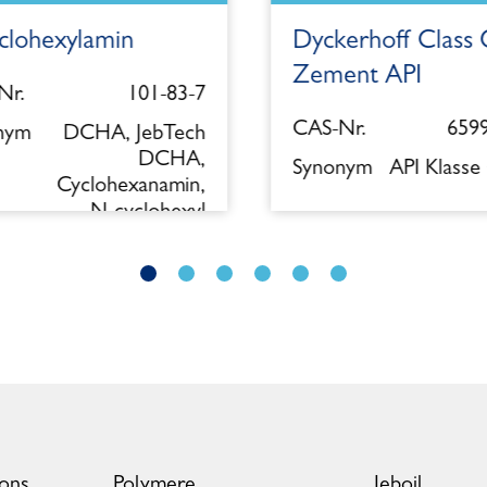
clohexylamin
Dyckerhoff Class 
Zement API
r.
101-83-7
CAS-Nr.
6599
nym
DCHA, JebTech
DCHA,
Synonym
API Klasse
Cyclohexanamin,
N-cyclohexyl
ions
Polymere
Jeboil