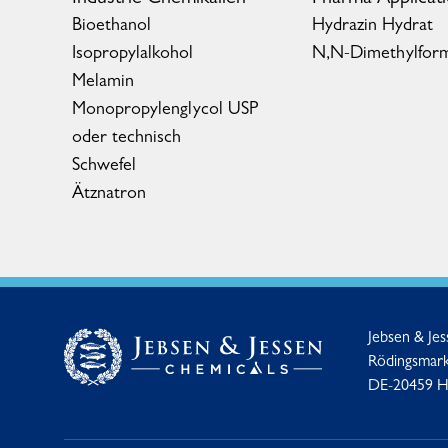
Bioethanol
Hydrazin Hydrat
Isopropylalkohol
N,N-Dimethylfor
Melamin
Monopropylenglycol USP
oder technisch
Schwefel
Ätznatron
Jebsen & Je
Rödingsmark
DE-20459 