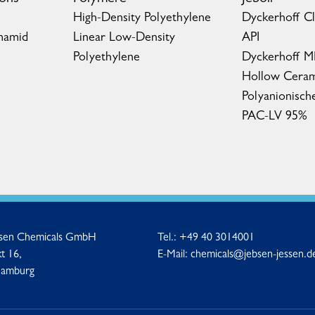
High-Density Polyethylene
Dyckerhoff C
mamid
Linear Low-Density
API
Polyethylene
Dyckerhoff 
Hollow Ceram
Polyanionisch
PAC-LV 95%
ssen Chemicals GmbH
Tel.:
+49 40 3014001
t 16,
E-Mail:
chemicals@jebsen-jessen.d
Hamburg