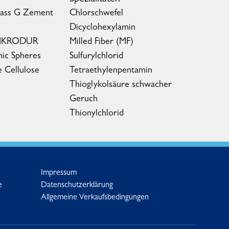
lass G Zement
Chlorschwefel
Dicyclohexylamin
MIKRODUR
Milled Fiber (MF)
ic Spheres
Sulfurylchlorid
e Cellulose
Tetraethylenpentamin
Thioglykolsäure schwacher
Geruch
Thionylchlorid
Impressum
e
Datenschutzerklärung
Allgemeine Verkaufsbedingungen