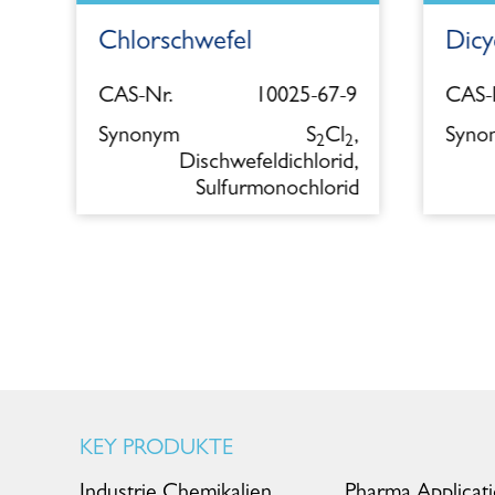
Chlorschwefel
Dicy
5
CAS-Nr.
10025-67-9
CAS-N
l
Synonym
S
Cl
,
Syno
2
2
Dischwefeldichlorid,
Sulfurmonochlorid
KEY PRODUKTE
Industrie Chemikalien
Pharma Applicat