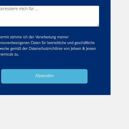
ermit stimme ich der Verarbeitung meiner
rsonenbezogenen Daten für betriebliche und geschäftliche
wecke gemäß der
Datenschutzrichtlinie
von Jebsen & Jessen
emicals zu.
Absenden