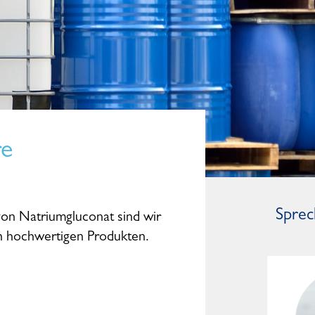
re
Sprec
von Natriumgluconat sind wir
on hochwertigen Produkten.
Dominic Studte
General Manager