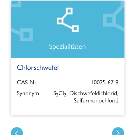
Spezialitäten
Chlorschwefel
CAS-Nr.
10025-67-9
Synonym
S
Cl
, Dischwefeldichlorid,
2
2
Sulfurmonochlorid