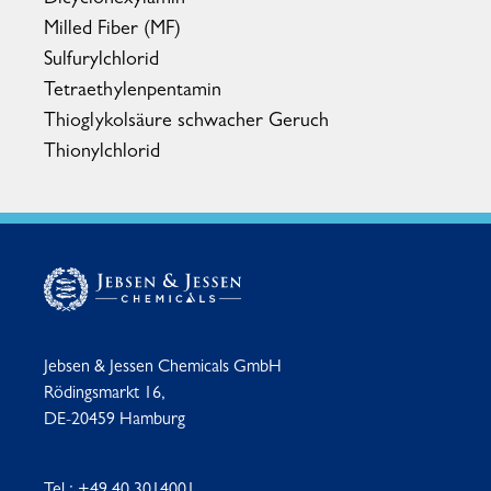
Dicyclohexylamin
Milled Fiber (MF)
Sulfurylchlorid
Tetraethylenpentamin
Thioglykolsäure schwacher Geruch
Thionylchlorid
Jebsen & Jessen Chemicals GmbH
Rödingsmarkt 16,
DE-20459 Hamburg