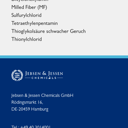
Dicyclohexylamin
Milled Fiber (MF)
Sulfurylchlorid
Tetraethylenpentamin
Thioglykolsäure schwacher Geruch
Thionylchlorid
Jebsen & Jessen Chemicals GmbH
Rödingsmarkt 16,
DE-20459 Hamburg