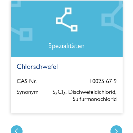
Spezialitäten
Chlorschwefel
CAS-Nr.
10025-67-9
Synonym
S
Cl
, Dischwefeldichlorid,
2
2
Sulfurmonochlorid