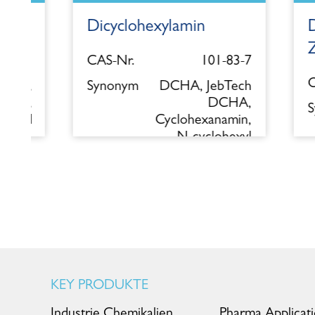
Dicyclohexylamin
Dyck
Zeme
9
CAS-Nr.
101-83-7
CAS-N
,
Synonym
DCHA, JebTech
2
,
DCHA,
Syno
d
Cyclohexanamin,
N-cyclohexyl
KEY PRODUKTE
Industrie Chemikalien
Pharma Applicat