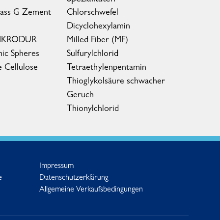
lass G Zement
Chlorschwefel
Dicyclohexylamin
MIKRODUR
Milled Fiber (MF)
ic Spheres
Sulfurylchlorid
e Cellulose
Tetraethylenpentamin
Thioglykolsäure schwacher
Geruch
Thionylchlorid
Impressum
e
Datenschutzerklärung
Allgemeine Verkaufsbedingungen