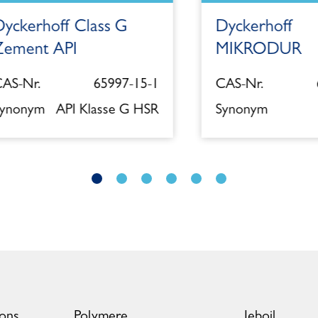
erhoff Class G
Dyckerhoff
nt API
MIKRODUR
r.
65997-15-1
CAS-Nr.
6599
nym
API Klasse G HSR
Synonym
ions
Polymere
Jeboil