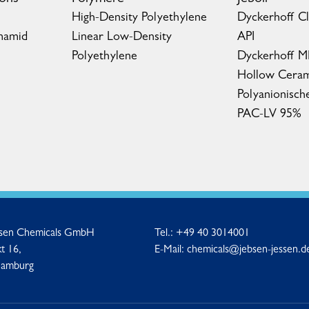
High-Density Polyethylene
Dyckerhoff C
mamid
Linear Low-Density
API
Polyethylene
Dyckerhoff 
Hollow Ceram
Polyanionisch
PAC-LV 95%
ssen Chemicals GmbH
Tel.:
+49 40 3014001
t 16,
E-Mail:
chemicals@jebsen-jessen.d
Hamburg