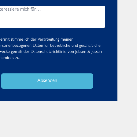
ermit stimme ich der Verarbeitung meiner
rsonenbezogenen Daten für betriebliche und geschäftliche
wecke gemäß der
Datenschutzrichtlinie
von Jebsen & Jessen
emicals zu.
Absenden