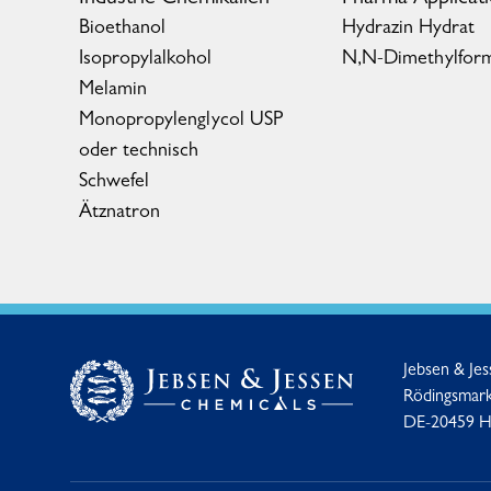
Bioethanol
Hydrazin Hydrat
Isopropylalkohol
N,N-Dimethylfor
Melamin
Monopropylenglycol USP
oder technisch
Schwefel
Ätznatron
Jebsen & Je
Rödingsmark
DE-20459 