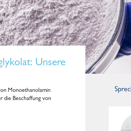
lykolat
: Unsere
Sprec
r von Monoethanolamin
für die Beschaffung von
Mark Kleinwächter
General Manager Worldwide