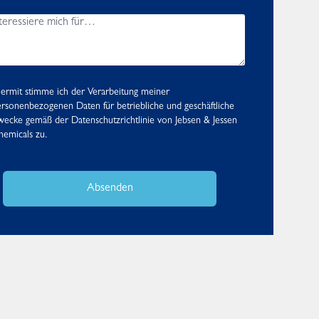
ermit stimme ich der Verarbeitung meiner
rsonenbezogenen Daten für betriebliche und geschäftliche
wecke gemäß der
Datenschutzrichtlinie
von Jebsen & Jessen
emicals zu.
Absenden