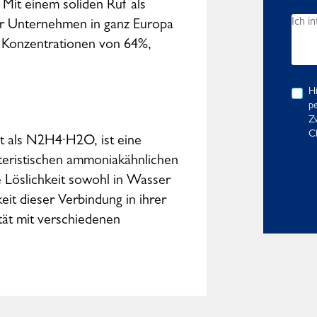
it einem soliden Ruf als
ir Unternehmen in ganz Europa
 Konzentrationen von 64%,
Hi
pe
Z
Ch
lt als N2H4·H2O, ist eine
akteristischen ammoniakähnlichen
 Löslichkeit sowohl in Wasser
gkeit dieser Verbindung in ihrer
tät mit verschiedenen