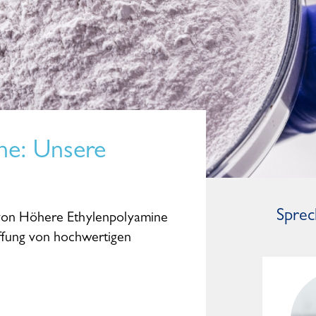
ne
: Unsere
Sprec
r von Höhere Ethylenpolyamine
haffung von hochwertigen
Mark Kleinwächter
General Manager Worldwide