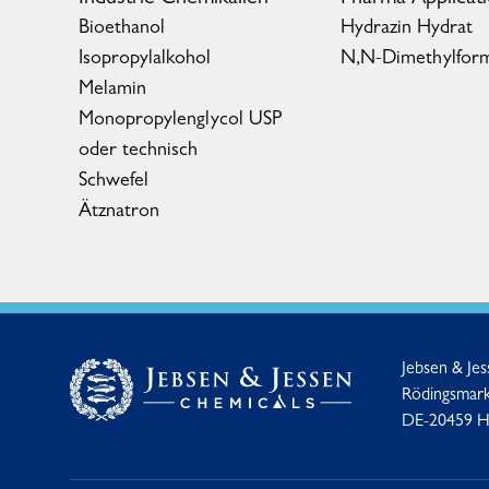
Bioethanol
Hydrazin Hydrat
Isopropylalkohol
N,N-Dimethylfor
Melamin
Monopropylenglycol USP
oder technisch
Schwefel
Ätznatron
Jebsen & Je
Rödingsmark
DE-20459 