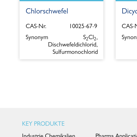
Chlorschwefel
Dicy
5
CAS-Nr.
10025-67-9
CAS-N
l
Synonym
S
Cl
,
Syno
2
2
Dischwefeldichlorid,
Sulfurmonochlorid
KEY PRODUKTE
Industrie Chemikalien
Pharma Applicat