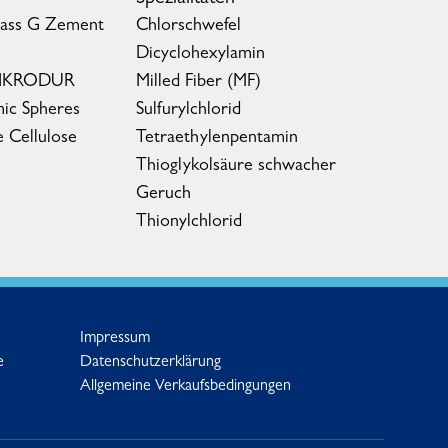
lass G Zement
Chlorschwefel
Dicyclohexylamin
MIKRODUR
Milled Fiber (MF)
ic Spheres
Sulfurylchlorid
e Cellulose
Tetraethylenpentamin
Thioglykolsäure schwacher
Geruch
Thionylchlorid
Impressum
e
Datenschutzerklärung
Allgemeine Verkaufsbedingungen