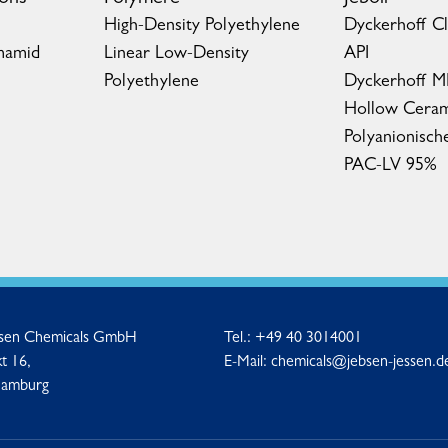
High-Density Polyethylene
Dyckerhoff C
mamid
Linear Low-Density
API
Polyethylene
Dyckerhoff 
Hollow Ceram
Polyanionisch
PAC-LV 95%
ssen Chemicals GmbH
Tel.:
+49 40 3014001
t 16,
E-Mail:
chemicals@jebsen-jessen.d
Hamburg