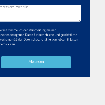
ermit stimme ich der Verarbeitung meiner
rsonenbezogenen Daten für betriebliche und geschäftliche
wecke gemäß der
Datenschutzrichtlinie
von Jebsen & Jessen
emicals zu.
Absenden