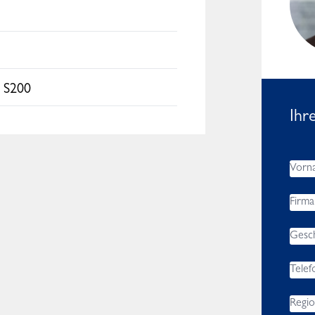
Africa, Asia, Middle East
s
 S200
Ihr