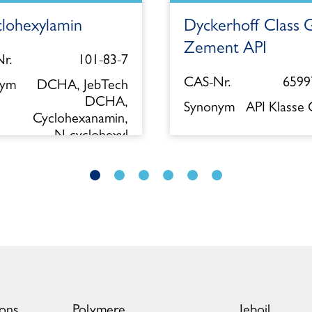
clohexylamin
Dyckerhoff Class 
Zement API
r.
101-83-7
CAS-Nr.
6599
nym
DCHA, JebTech
DCHA,
Synonym
API Klasse
Cyclohexanamin,
N-cyclohexyl
ions
Polymere
Jeboil