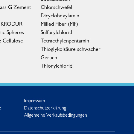
lass G Zement
Chlorschwefel
Dicyclohexylamin
MIKRODUR
Milled Fiber (MF)
ic Spheres
Sulfurylchlorid
e Cellulose
Tetraethylenpentamin
Thioglykolsäure schwacher
Geruch
Thionylchlorid
Impressum
e
Datenschutzerklärung
Allgemeine Verkaufsbedingungen