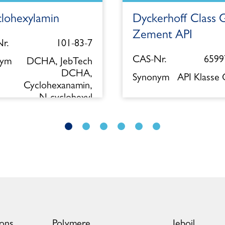
clohexylamin
Dyckerhoff Class 
Zement API
r.
101-83-7
CAS-Nr.
6599
nym
DCHA, JebTech
DCHA,
Synonym
API Klasse
Cyclohexanamin,
N-cyclohexyl
ions
Polymere
Jeboil