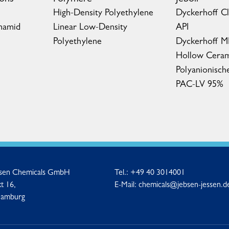
High-Density Polyethylene
Dyckerhoff C
mamid
Linear Low-Density
API
Polyethylene
Dyckerhoff 
Hollow Ceram
Polyanionisch
PAC-LV 95%
ssen Chemicals GmbH
Tel.:
+49 40 3014001
t 16,
E-Mail:
chemicals@jebsen-jessen.d
Hamburg