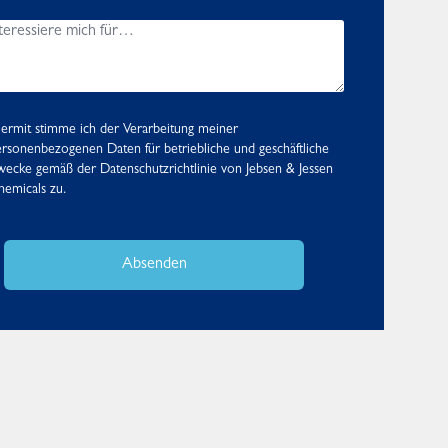
ermit stimme ich der Verarbeitung meiner
rsonenbezogenen Daten für betriebliche und geschäftliche
wecke gemäß der
Datenschutzrichtlinie
von Jebsen & Jessen
emicals zu.
Absenden