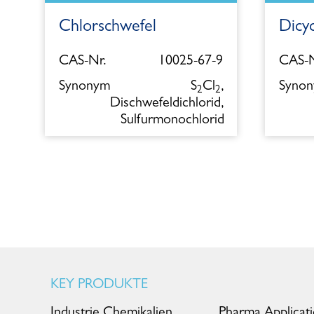
Chlorschwefel
Dicy
5
CAS-Nr.
10025-67-9
CAS-N
l
Synonym
S
Cl
,
Syno
2
2
Dischwefeldichlorid,
Sulfurmonochlorid
KEY PRODUKTE
Industrie Chemikalien
Pharma Applicat