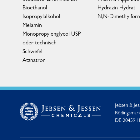
Bioethanol
Hydrazin Hydrat
Isopropylalkohol
N,N-Dimethylfor
Melamin
Monopropylenglycol USP
oder technisch
Schwefel
Ätznatron
Jebsen & Je
Rödingsmark
DE-20459 