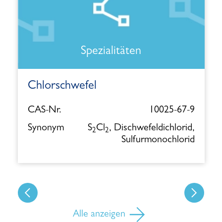
Spezialitäten
Chlorschwefel
CAS-Nr.
10025-67-9
Synonym
S
Cl
, Dischwefeldichlorid,
2
2
Sulfurmonochlorid
Alle anzeigen