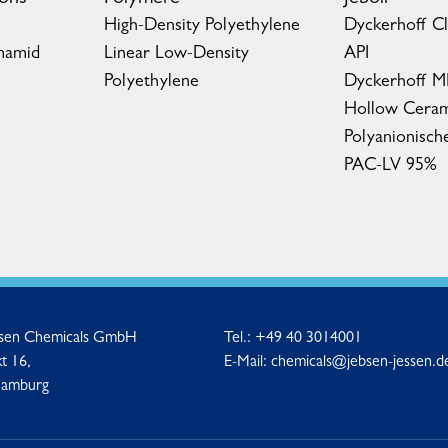
High-Density Polyethylene
Dyckerhoff C
mamid
Linear Low-Density
API
Polyethylene
Dyckerhoff 
Hollow Ceram
Polyanionisch
PAC-LV 95%
ssen Chemicals GmbH
Tel.:
+49 40 3014001
t 16,
E-Mail:
chemicals@jebsen-jessen.d
Hamburg