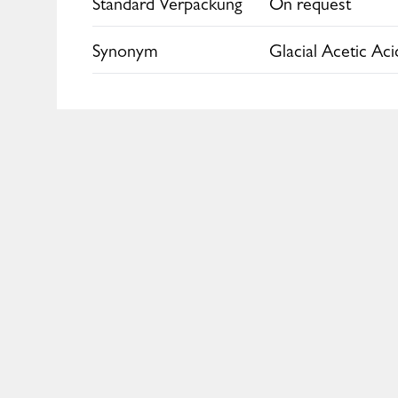
Standard Verpackung
On request
Europe
Synonym
Glacial Acetic Aci