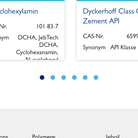
clohexylamin
Dyckerhoff Class 
Zement API
r.
101-83-7
CAS-Nr.
6599
nym
DCHA, JebTech
DCHA,
Synonym
API Klasse
Cyclohexanamin,
N-cyclohexyl
ions
Polymere
Jeboil