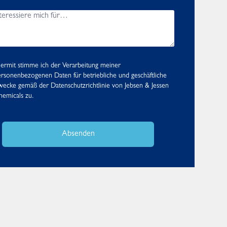
ermit stimme ich der Verarbeitung meiner
rsonenbezogenen Daten für betriebliche und geschäftliche
wecke gemäß der
Datenschutzrichtlinie
von Jebsen & Jessen
emicals zu.
Absenden