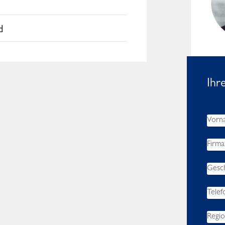
Worldwide
d
Ihr