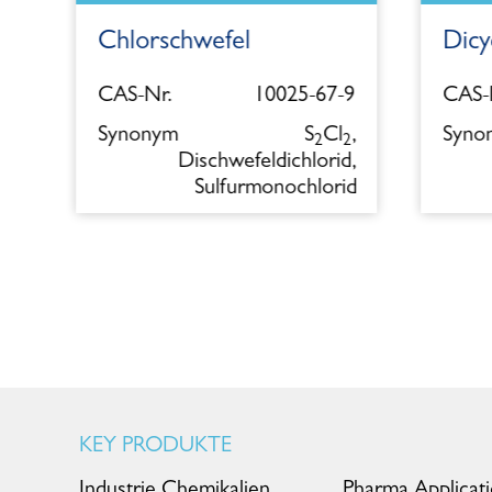
Chlorschwefel
Dicy
5
CAS-Nr.
10025-67-9
CAS-N
l
Synonym
S
Cl
,
Syno
2
2
Dischwefeldichlorid,
Sulfurmonochlorid
KEY PRODUKTE
Industrie Chemikalien
Pharma Applicat