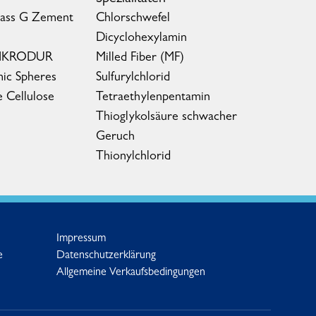
lass G Zement
Chlorschwefel
Dicyclohexylamin
MIKRODUR
Milled Fiber (MF)
ic Spheres
Sulfurylchlorid
e Cellulose
Tetraethylenpentamin
Thioglykolsäure schwacher
Geruch
Thionylchlorid
Impressum
e
Datenschutzerklärung
Allgemeine Verkaufsbedingungen