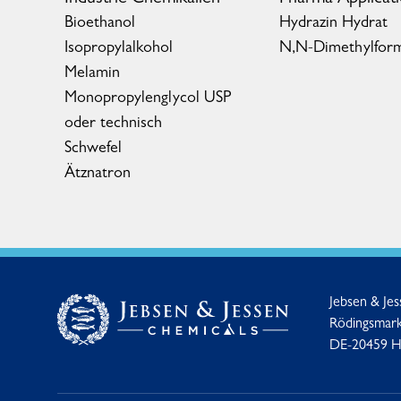
Bioethanol
Hydrazin Hydrat
Isopropylalkohol
N,N-Dimethylfor
Melamin
Monopropylenglycol USP
oder technisch
Schwefel
Ätznatron
Jebsen & Je
Rödingsmark
DE-20459 