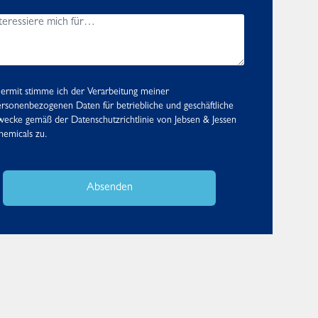
ermit stimme ich der Verarbeitung meiner
rsonenbezogenen Daten für betriebliche und geschäftliche
wecke gemäß der
Datenschutzrichtlinie
von Jebsen & Jessen
emicals zu.
Absenden