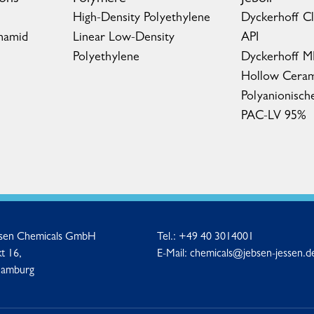
High-Density Polyethylene
Dyckerhoff C
mamid
Linear Low-Density
API
Polyethylene
Dyckerhoff 
Hollow Ceram
Polyanionisch
PAC-LV 95%
ssen Chemicals GmbH
Tel.:
+49 40 3014001
t 16,
E-Mail:
chemicals@jebsen-jessen.d
Hamburg