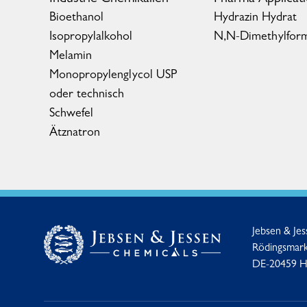
Bioethanol
Hydrazin Hydrat
Isopropylalkohol
N,N-Dimethylfor
Melamin
Monopropylenglycol USP
oder technisch
Schwefel
Ätznatron
Jebsen & Je
Rödingsmark
DE-20459 