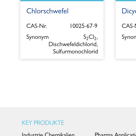
Chlorschwefel
Dicy
5
CAS-Nr.
10025-67-9
CAS-N
l
Synonym
S
Cl
,
Syno
2
2
Dischwefeldichlorid,
Sulfurmonochlorid
KEY PRODUKTE
Industrie Chemikalien
Pharma Applicat