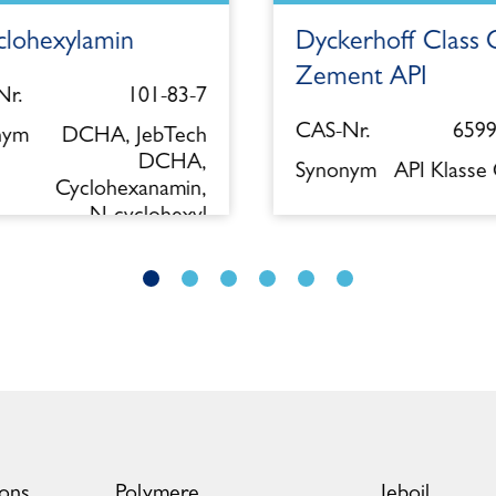
clohexylamin
Dyckerhoff Class 
Zement API
r.
101-83-7
CAS-Nr.
6599
nym
DCHA, JebTech
DCHA,
Synonym
API Klasse
Cyclohexanamin,
N-cyclohexyl
ions
Polymere
Jeboil