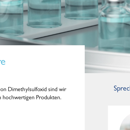
re
Sprec
von Dimethylsulfoxid sind wir
on hochwertigen Produkten.
Dominic Studte
General Manager