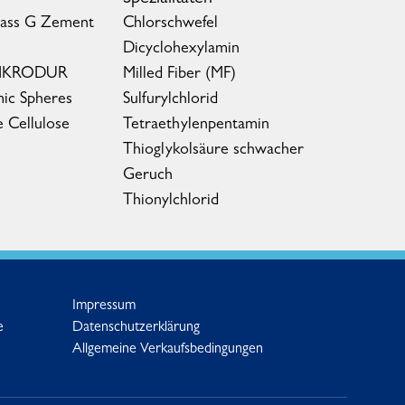
lass G Zement
Chlorschwefel
Dicyclohexylamin
MIKRODUR
Milled Fiber (MF)
ic Spheres
Sulfurylchlorid
e Cellulose
Tetraethylenpentamin
Thioglykolsäure schwacher
Geruch
Thionylchlorid
Impressum
e
Datenschutzerklärung
Allgemeine Verkaufsbedingungen