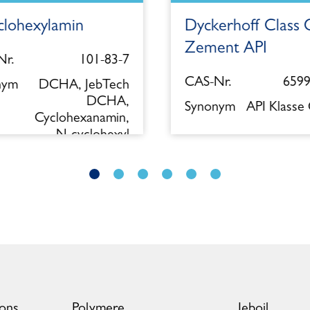
clohexylamin
Dyckerhoff Class 
Zement API
r.
101-83-7
CAS-Nr.
6599
nym
DCHA, JebTech
DCHA,
Synonym
API Klasse
Cyclohexanamin,
N-cyclohexyl
ions
Polymere
Jeboil