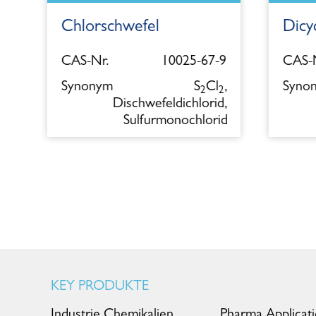
Chlorschwefel
Dicy
5
CAS-Nr.
10025-67-9
CAS-N
l
Synonym
S
Cl
,
Syno
2
2
Dischwefeldichlorid,
Sulfurmonochlorid
KEY PRODUKTE
Industrie Chemikalien
Pharma Applicat