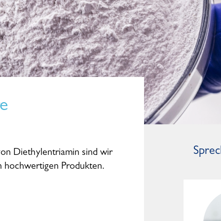
re
Sprec
von Diethylentriamin sind wir
on hochwertigen Produkten.
Mark Kleinwächter
General Manager Worldwide