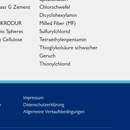
lass G Zement
Chlorschwefel
Dicyclohexylamin
MIKRODUR
Milled Fiber (MF)
ic Spheres
Sulfurylchlorid
e Cellulose
Tetraethylenpentamin
Thioglykolsäure schwacher
Geruch
Thionylchlorid
Impressum
e
Datenschutzerklärung
Allgemeine Verkaufsbedingungen