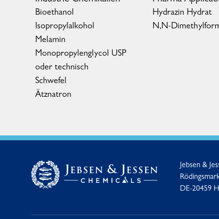
Bioethanol
Hydrazin Hydrat
Isopropylalkohol
N,N-Dimethylfor
Melamin
Monopropylenglycol USP
oder technisch
Schwefel
Ätznatron
Jebsen & Je
Rödingsmark
DE-20459 