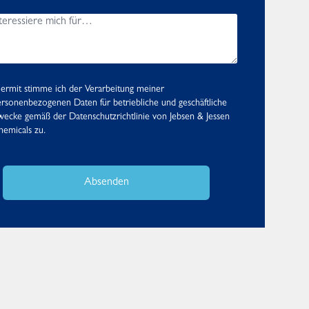
ermit stimme ich der Verarbeitung meiner
rsonenbezogenen Daten für betriebliche und geschäftliche
wecke gemäß der
Datenschutzrichtlinie
von Jebsen & Jessen
emicals zu.
Absenden