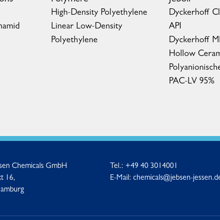
High-Density Polyethylene
Dyckerhoff C
mamid
Linear Low-Density
API
Polyethylene
Dyckerhoff 
Hollow Ceram
Polyanionisch
PAC-LV 95%
ssen Chemicals GmbH
Tel.:
+49 40 3014001
t 16,
E-Mail:
chemicals@jebsen-jessen.d
Hamburg