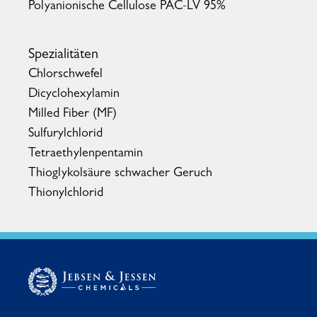
Polyanionische Cellulose PAC-LV 95%
Spezialitäten
Chlorschwefel
Dicyclohexylamin
Milled Fiber (MF)
Sulfurylchlorid
Tetraethylenpentamin
Thioglykolsäure schwacher Geruch
Thionylchlorid