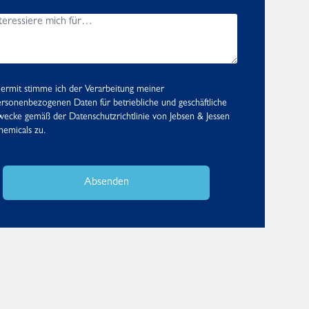
ermit stimme ich der Verarbeitung meiner
rsonenbezogenen Daten für betriebliche und geschäftliche
wecke gemäß der
Datenschutzrichtlinie
von Jebsen & Jessen
emicals zu.
Absenden