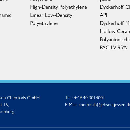
High-Density Polyethylene
Dyckerhoff C
mamid
Linear Low-Density
API
Polyethylene
Dyckerhoff 
Hollow Ceram
Polyanionisch
PAC-LV 95%
ssen Chemicals GmbH
Tel.:
+49 40 3014001
t 16,
E-Mail:
chemicals@jebsen-jessen.d
Hamburg