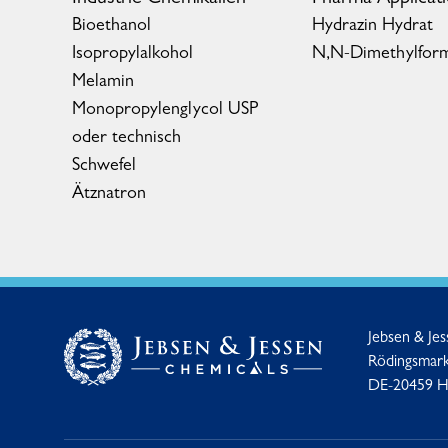
Bioethanol
Hydrazin Hydrat
Isopropylalkohol
N,N-Dimethylfor
Melamin
Monopropylenglycol USP
oder technisch
Schwefel
Ätznatron
Jebsen & Je
Rödingsmark
DE-20459 