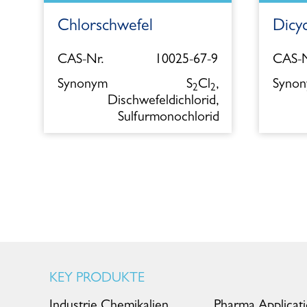
Chlorschwefel
Dicy
5
CAS-Nr.
10025-67-9
CAS-N
l
Synonym
S
Cl
,
Syno
2
2
Dischwefeldichlorid,
Sulfurmonochlorid
KEY PRODUKTE
Industrie Chemikalien
Pharma Applicat