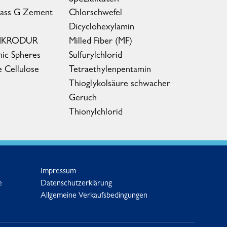
lass G Zement
Chlorschwefel
Dicyclohexylamin
MIKRODUR
Milled Fiber (MF)
ic Spheres
Sulfurylchlorid
e Cellulose
Tetraethylenpentamin
Thioglykolsäure schwacher
Geruch
Thionylchlorid
Impressum
e
Datenschutzerklärung
Allgemeine Verkaufsbedingungen