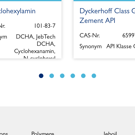
clohexylamin
Dyckerhoff Class 
Zement API
r.
101-83-7
CAS-Nr.
6599
nym
DCHA, JebTech
DCHA,
Synonym
API Klasse
Cyclohexanamin,
N-cyclohexyl
ions
Polymere
Jeboil