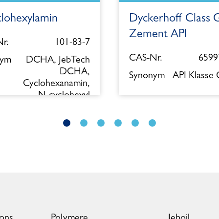
clohexylamin
Dyckerhoff Class 
Zement API
r.
101-83-7
CAS-Nr.
6599
nym
DCHA, JebTech
DCHA,
Synonym
API Klasse
Cyclohexanamin,
N-cyclohexyl
ions
Polymere
Jeboil