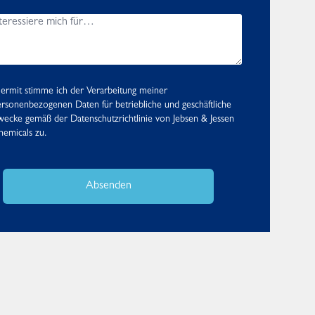
ermit stimme ich der Verarbeitung meiner
rsonenbezogenen Daten für betriebliche und geschäftliche
wecke gemäß der
Datenschutzrichtlinie
von Jebsen & Jessen
emicals zu.
Absenden