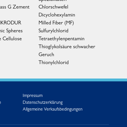
lass G Zement
Chlorschwefel
Dicyclohexylamin
MIKRODUR
Milled Fiber (MF)
ic Spheres
Sulfurylchlorid
e Cellulose
Tetraethylenpentamin
Thioglykolsäure schwacher
Geruch
Thionylchlorid
Impressum
e
Datenschutzerklärung
Allgemeine Verkaufsbedingungen