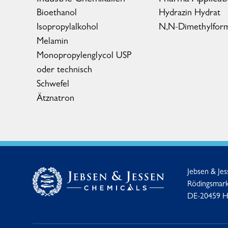
Bioethanol
Hydrazin Hydrat
Isopropylalkohol
N,N-Dimethylfor
Melamin
Monopropylenglycol USP
oder technisch
Schwefel
Ätznatron
Jebsen & Je
Rödingsmark
DE-20459 