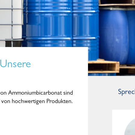
 Unsere
Sprec
r von Ammoniumbicarbonat sind
ng von hochwertigen Produkten.
Dominic Studte
General Manager