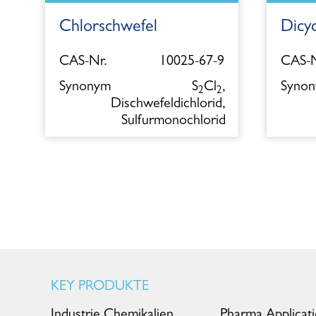
Chlorschwefel
Dicy
5
CAS-Nr.
10025-67-9
CAS-N
l
Synonym
S
Cl
,
Syno
2
2
Dischwefeldichlorid,
Sulfurmonochlorid
KEY PRODUKTE
Industrie Chemikalien
Pharma Applicat