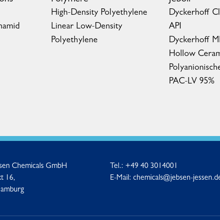
High-Density Polyethylene
Dyckerhoff C
mamid
Linear Low-Density
API
Polyethylene
Dyckerhoff 
Hollow Ceram
Polyanionisch
PAC-LV 95%
ssen Chemicals GmbH
Tel.:
+49 40 3014001
t 16,
E-Mail:
chemicals@jebsen-jessen.d
Hamburg