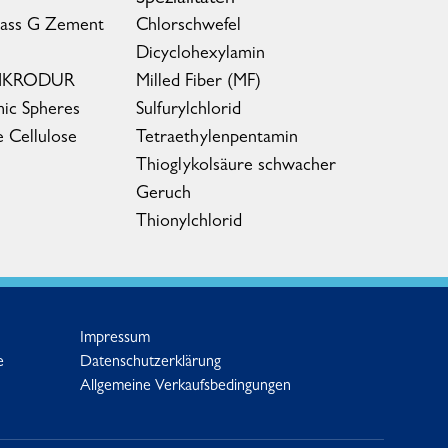
lass G Zement
Chlorschwefel
Dicyclohexylamin
MIKRODUR
Milled Fiber (MF)
ic Spheres
Sulfurylchlorid
e Cellulose
Tetraethylenpentamin
Thioglykolsäure schwacher
Geruch
Thionylchlorid
Impressum
e
Datenschutzerklärung
Allgemeine Verkaufsbedingungen