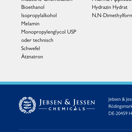
Bioethanol
Hydrazin Hydrat
Isopropylalkohol
N,N-Dimethylfor
Melamin
Monopropylenglycol USP
oder technisch
Schwefel
Ätznatron
Jebsen & Je
Rödingsmark
DE-20459 