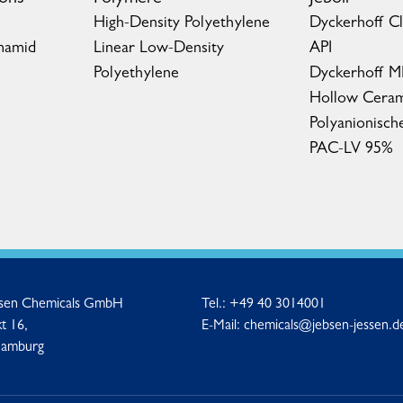
High-Density Polyethylene
Dyckerhoff C
mamid
Linear Low-Density
API
Polyethylene
Dyckerhoff 
Hollow Ceram
Polyanionisch
PAC-LV 95%
ssen Chemicals GmbH
Tel.:
+49 40 3014001
t 16,
E-Mail:
chemicals@jebsen-jessen.d
Hamburg