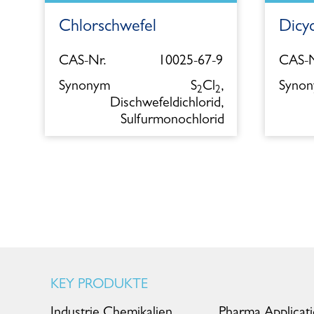
Chlorschwefel
Dicy
5
CAS-Nr.
10025-67-9
CAS-N
l
Synonym
S
Cl
,
Syno
2
2
Dischwefeldichlorid,
Sulfurmonochlorid
KEY PRODUKTE
Industrie Chemikalien
Pharma Applicat