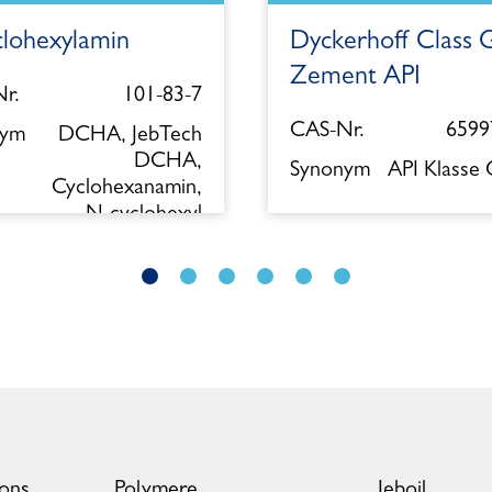
clohexylamin
Dyckerhoff Class 
Zement API
r.
101-83-7
CAS-Nr.
6599
nym
DCHA, JebTech
DCHA,
Synonym
API Klasse
Cyclohexanamin,
N-cyclohexyl
ions
Polymere
Jeboil