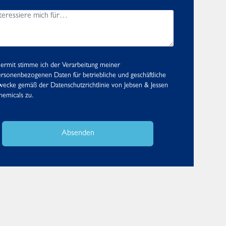
ermit stimme ich der Verarbeitung meiner
rsonenbezogenen Daten für betriebliche und geschäftliche
wecke gemäß der
Datenschutzrichtlinie
von Jebsen & Jessen
emicals zu.
Absenden