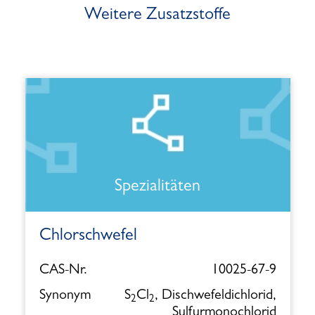
Weitere Zusatzstoffe
Spezialitäten
Chlorschwefel
CAS-Nr.
10025-67-9
Synonym
S
Cl
, Dischwefeldichlorid,
2
2
Sulfurmonochlorid